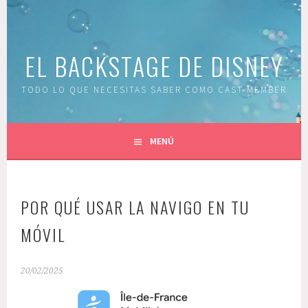
Saltar
al
contenido
EL BACKSTAGE DE DISNEY
TODO LO QUE NECESITAS SABER COMO CAST MEMBER
MENÚ
POR QUÉ USAR LA NAVIGO EN TU
MÓVIL
20/02/2025