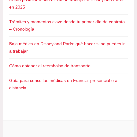
e
en 2025
t
a
Trámites y momentos clave desde tu primer día de contrato
d
– Cronología
e
t
Baja médica en Disneyland París: qué hacer si no puedes ir
r
a trabajar
a
n
Cómo obtener el reembolso de transporte
s
p
Guía para consultas médicas en Francia: presencial o a
o
distancia
r
t
e
,
T
r