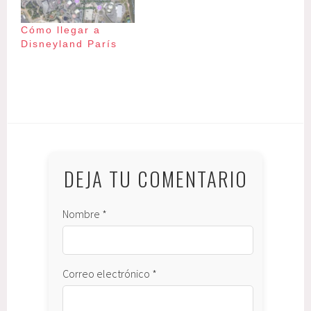
Cómo llegar a
Disneyland París
P
|
E
u
t
b
i
l
q
DEJA TU COMENTARIO
i
u
c
e
Nombre *
a
t
d
a
o
d
e
o
Correo electrónico *
n
:
:
a