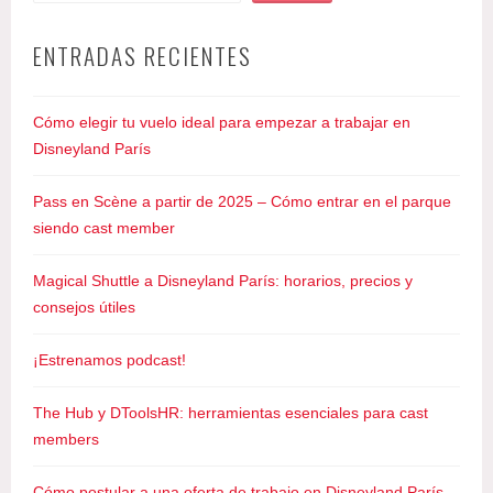
i
s
ENTRADAS RECIENTES
n
e
y
Cómo elegir tu vuelo ideal para empezar a trabajar en
l
Disneyland París
a
n
Pass en Scène a partir de 2025 – Cómo entrar en el parque
d
siendo cast member
P
a
Magical Shuttle a Disneyland París: horarios, precios y
r
consejos útiles
i
s
¡Estrenamos podcast!
,
t
The Hub y DToolsHR: herramientas esenciales para cast
a
members
r
j
Cómo postular a una oferta de trabajo en Disneyland París