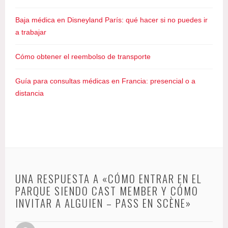
e
r
Baja médica en Disneyland París: qué hacer si no puedes ir
,
a trabajar
B
e
Cómo obtener el reembolso de transporte
n
e
Guía para consultas médicas en Francia: presencial o a
f
distancia
i
c
i
o
s
C
UNA RESPUESTA A «CÓMO ENTRAR EN EL
a
PARQUE SIENDO CAST MEMBER Y CÓMO
s
INVITAR A ALGUIEN – PASS EN SCÈNE»
t
M
e