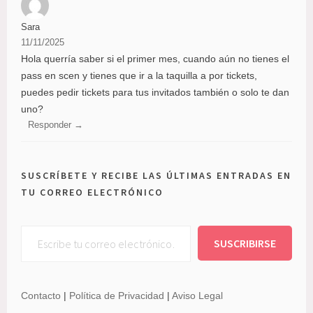
m
Sara
b
11/11/2025
e
Hola querría saber si el primer mes, cuando aún no tienes el
r
pass en scen y tienes que ir a la taquilla a por tickets,
D
puedes pedir tickets para tus invitados también o solo te dan
i
uno?
s
Responder
n
e
y
SUSCRÍBETE Y RECIBE LAS ÚLTIMAS ENTRADAS EN
,
TU CORREO ELECTRÓNICO
c
a
Escribe tu correo electrónico…
s
SUSCRIBIRSE
t
m
e
Contacto
|
Política de Privacidad
|
Aviso Legal
m