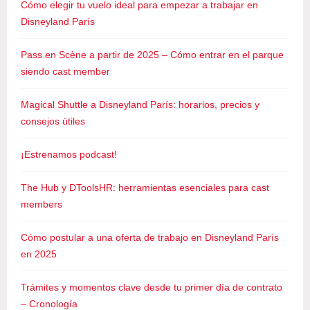
e
Cómo elegir tu vuelo ideal para empezar a trabajar en
s
Disneyland París
o
g
Pass en Scène a partir de 2025 – Cómo entrar en el parque
r
siendo cast member
a
t
Magical Shuttle a Disneyland París: horarios, precios y
u
consejos útiles
i
t
¡Estrenamos podcast!
o
C
The Hub y DToolsHR: herramientas esenciales para cast
a
members
s
t
Cómo postular a una oferta de trabajo en Disneyland París
M
en 2025
e
m
Trámites y momentos clave desde tu primer día de contrato
b
– Cronología