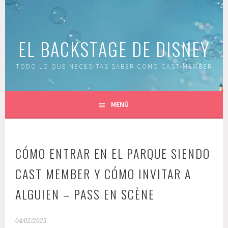
Saltar
al
contenido
EL BACKSTAGE DE DISNEY
TODO LO QUE NECESITAS SABER COMO CAST MEMBER
MENÚ
CÓMO ENTRAR EN EL PARQUE SIENDO
CAST MEMBER Y CÓMO INVITAR A
ALGUIEN – PASS EN SCÈNE
04/02/2025